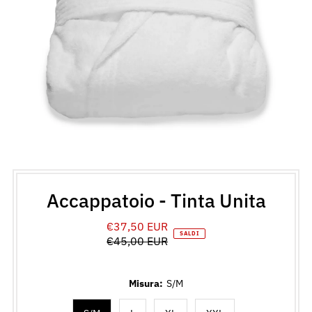
Accappatoio - Tinta Unita
€37,50 EUR
Prezzo
SALDI
€45,00 EUR
di
Prezzo
vendita
normale
Misura:
S/M