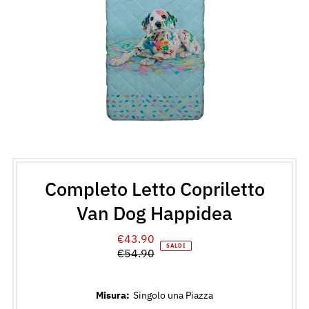
Completo Letto Copriletto
Van Dog Happidea
€43.90
Prezzo
SALDI
€54.90
di
Prezzo
vendita
normale
Misura:
Singolo una Piazza