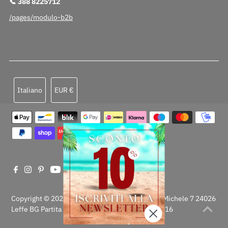
📞 388 8225712
/pages/modulo-b2b
Lingua
Valuta
Italiano
EUR €
Copyright © 2026Casahomewear S.r.l. Via San Michele 7 24026
Leffe BG Partita Iva 04396590160 REA BG-459816