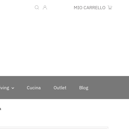
Lingua
Valuta
IT
EUR €
MIO CARRELLO
0
iving
Cucina
Outlet
Blog
a