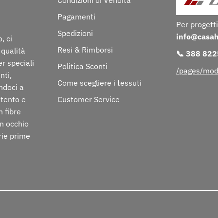
Condizioni di Vendita
Pagamenti
Per progetti
Spedizioni
info@casa
, ci
Resi & Rimborsi
 qualità
📞 388 82
er speciali
Politica Sconti
/pages/mod
nti,
Come scegliere i tessuti
ndoci a
ttento e
Customer Service
n fibre
on occhio
rie prime