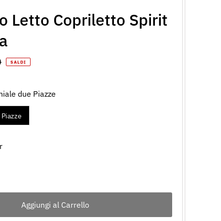
 Letto Copriletto Spirit
a
o
0
SALDI
le
iale due Piazze
 Piazze
r