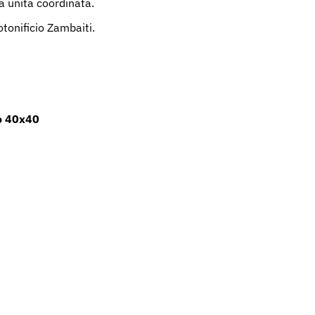
ta unita coordinata.
otonificio Zambaiti.
o 40x40