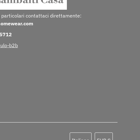
 particolari contattaci direttamente:
homewear.com
25712
ulo-b2b
Lingua
Valuta