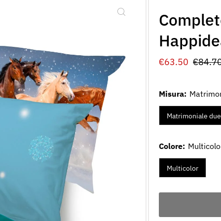
Completo
Happide
Prezzo
€63.50
Prezz
€84.7
di
norma
vendita
Misura:
Matrimon
Matrimoniale due
Colore:
Multicolo
Multicolor