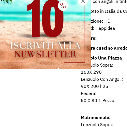
sotto con angoli in tin
Prodotto in Italia da C
Collezione: HD
Brand: Happidea
Misure:
Fodera cuscino arred
Singolo Una Piazza
Lenzuolo Sopra:
160X 290
Lenzuolo Con Angoli:
90X 200 h25
Federa:
50 X 80 1 Pezzo
Matrimoniale:
Lenzuolo Sopra: