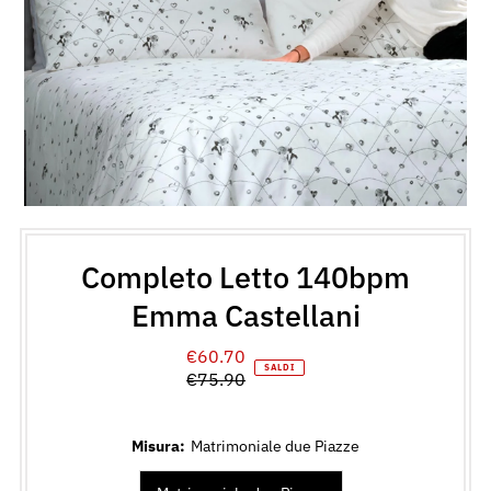
Completo Letto 140bpm
Emma Castellani
€60.70
Prezzo
SALDI
€75.90
di
Prezzo
vendita
normale
Misura:
Matrimoniale due Piazze