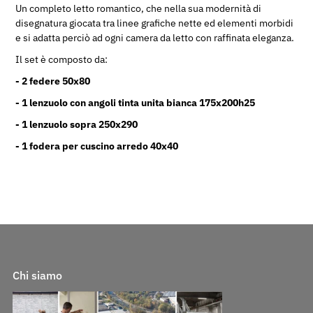
Un completo letto romantico, che nella sua modernità di
disegnatura giocata tra linee grafiche nette ed elementi morbidi
e si adatta perciò ad ogni camera da letto con raffinata eleganza.
Il set è composto da:
- 2 federe 50x80
- 1 lenzuolo con angoli tinta unita bianca 175x200h25
- 1 lenzuolo sopra 250x290
- 1 fodera per cuscino arredo 40x40
Chi siamo