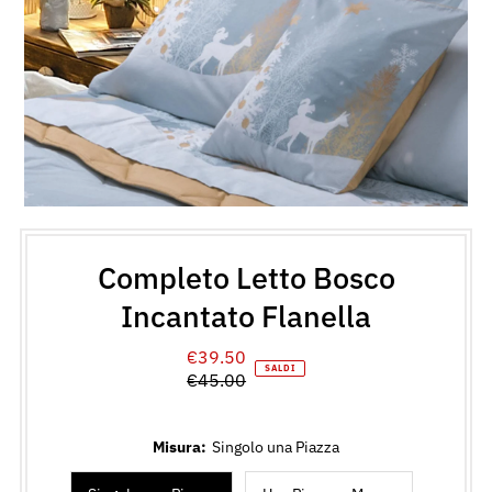
Completo Letto Bosco
Incantato Flanella
€39.50
Prezzo
SALDI
€45.00
di
Prezzo
vendita
normale
Misura:
Singolo una Piazza