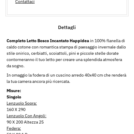
Contattaci
Dettagli
Completo Letto Bosco Incantato Happidea
in 100% flanella di
caldo cotone con romantica stampa di paesaggio invernale dallo
stile onirico, cerbiatti, scoiattoli, pini e piccole stelle dorate
contorneranno il tuo letto per creare una splendida atmosfera
da sogno.
In omaggio la fodera di un cuscino arredo 40x40 cm che renderà
la tua camera ancora più ricercata.
Misure:
Singolo
Lenzuolo Sopra:
160 X 290
Lenzuolo Con Angoli:
90 X 200 Altezza 25
Federa: