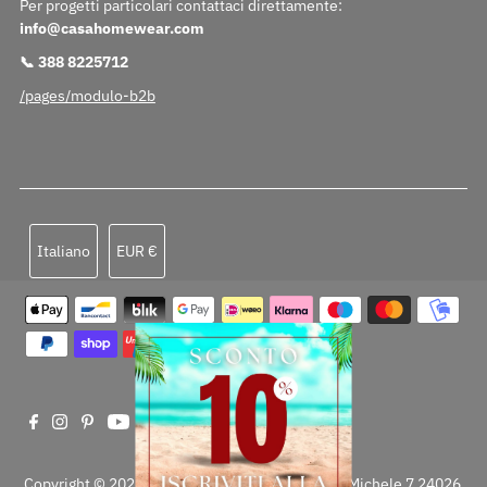
Per progetti particolari contattaci direttamente:
info@casahomewear.com
📞 388 8225712
/pages/modulo-b2b
Lingua
Valuta
Italiano
EUR €
Copyright © 2026Casahomewear S.r.l. Via San Michele 7 24026