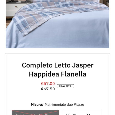
Completo Letto Jasper
Happidea Flanella
€57.00
Prezzo
ESAURITO
€67.50
di
Prezzo
vendita
normale
Misura:
Matrimoniale due Piazze