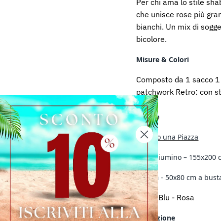
Per chi ama lo stile sha
che unisce rose più grandi
bianchi. Un mix di sogge
bicolore.
Misure & Colori
Composto da 1 sacco 1 
patchwork Retro: con s
Misure
Singolo una Piazza
Copripiumino – 155x200 c
Federa - 50x80 cm a bus
Blu - Rosa
Colori
Descrizione