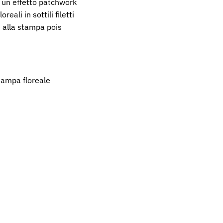
, un effetto patchwork
eali in sottili filetti
e alla stampa pois
tampa floreale