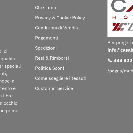
Chi siamo
Privacy & Cookie Policy
Condizioni di Vendita
Pagamenti
Per progetti
Spedizioni
info@casa
, ci
Resi & Rimborsi
 qualità
📞 388 82
er speciali
Politica Sconti
/pages/mod
nti,
Come scegliere i tessuti
ndoci a
ttento e
Customer Service
n fibre
on occhio
rie prime