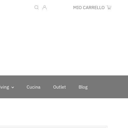
Lingua
Valuta
IT
EUR €
MIO CARRELLO
0
iving
Cucina
Outlet
Blog