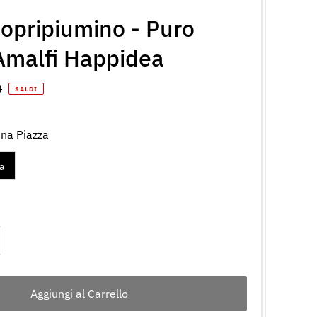
opripiumino - Puro
Amalfi Happidea
o
0
SALDI
le
una Piazza
a