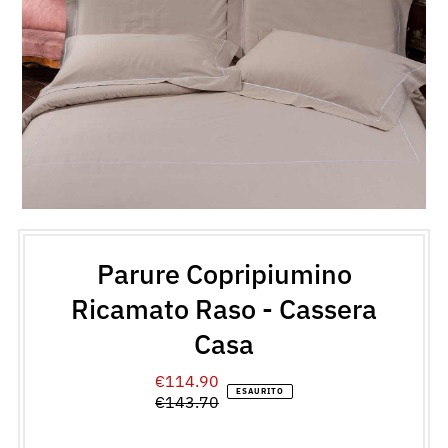
Parure Copripiumino
Ricamato Raso - Cassera
Casa
€114.90
Prezzo
ESAURITO
€143.70
di
Prezzo
vendita
normale