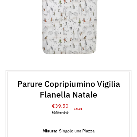
Parure Copripiumino Vigilia
Flanella Natale
€39.50
Prezzo
SALDI
€45.00
di
Prezzo
vendita
normale
Misura:
Singolo una Piazza