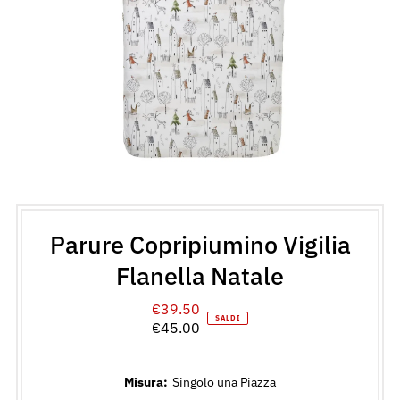
Parure Copripiumino Vigilia
Flanella Natale
€39.50
Prezzo
SALDI
€45.00
di
Prezzo
vendita
normale
Misura:
Singolo una Piazza