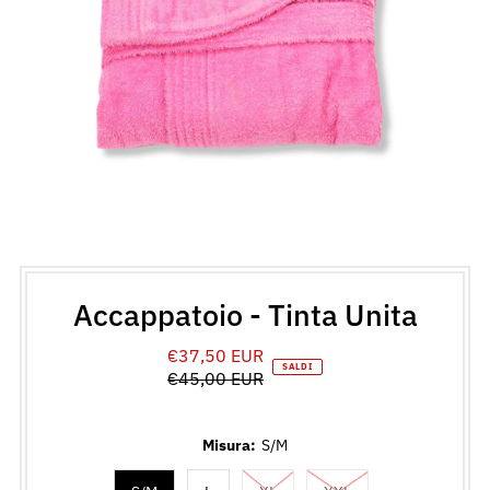
Accappatoio - Tinta Unita
€37,50 EUR
Prezzo
SALDI
€45,00 EUR
di
Prezzo
vendita
normale
Misura:
S/M