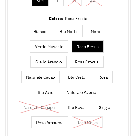
S/M
L
XL
XXL
Colore:
Rosa Fresia
Bianco
Blu Notte
Nero
Verde Muschio
Rosa Fresia
Giallo Arancio
Rosa Crocus
Naturale Cacao
Blu Cielo
Rosa
Blu Avio
Naturale Avorio
Naturale Canapa
Blu Royal
Grigio
Rosa Amarena
Rosa Malva