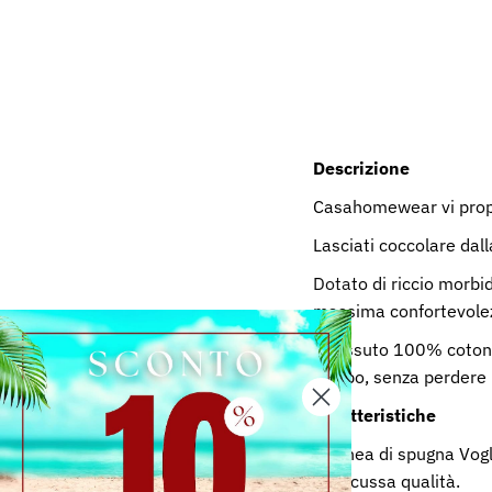
Descrizione
Casahomewear vi prop
Lasciati coccolare dal
Dotato di riccio morbi
massima confortevolezz
Il tessuto 100% cotone
tempo, senza perdere 
Caratteristiche
La linea di spugna Vog
indiscussa qualità.