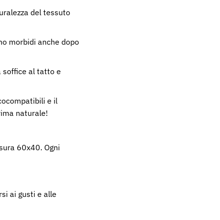
turalezza del tessuto
gono morbidi anche dopo
office al tatto e
ocompatibili e il
rima naturale!
sura 60x40. Ogni
i ai gusti e alle