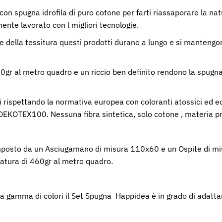
con spugna idrofila di puro cotone per farti riassaporare la na
ente lavorato con l migliori tecnologie.
ti e della tessitura questi prodotti durano a lungo e si manten
r al metro quadro e un riccio ben definito rendono la spugna s
i rispettando la normativa europea con coloranti atossici ed ec
 OEKOTEX100. Nessuna fibra sintetica, solo cotone , materia p
posto da un Asciugamano di misura 110x60 e un Ospite di mi
atura di 460gr al metro quadro.
a gamma di colori il Set Spugna Happidea è in grado di adattars