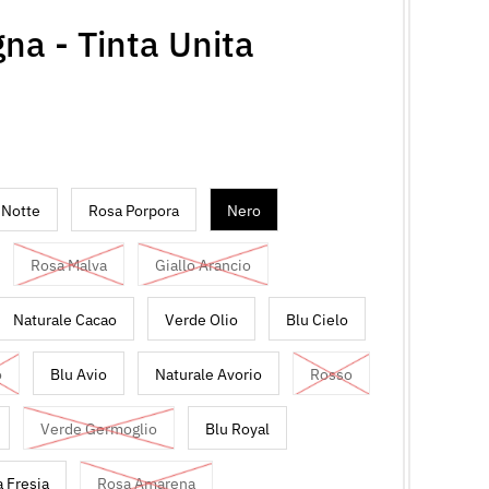
na - Tinta Unita
 Notte
Rosa Porpora
Nero
Rosa Malva
Giallo Arancio
Naturale Cacao
Verde Olio
Blu Cielo
o
Blu Avio
Naturale Avorio
Rosso
Verde Germoglio
Blu Royal
 Fresia
Rosa Amarena