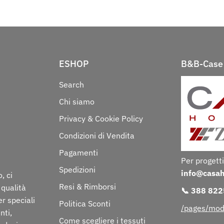
ESHOP
B&B-Case 
Search
Chi siamo
Privacy & Cookie Policy
Condizioni di Vendita
Pagamenti
Per progetti
Spedizioni
info@casa
, ci
Resi & Rimborsi
 qualità
📞 388 82
er speciali
Politica Sconti
/pages/mod
nti,
Come scegliere i tessuti