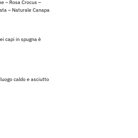
one – Rosa Crocus –
nata – Naturale Canapa
i capi in spugna è
n luogo caldo e asciutto