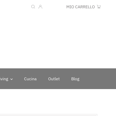
Lingua
Valuta
IT
EUR €
MIO CARRELLO
0
iving
Cucina
Outlet
Blog