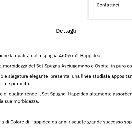
Contattaci
Dettagli
one la qualità della spugna 460grm2 Happidea.
la morbidezza del
Set Spugna Asciugamano e Ospite
in puro co
do e slegatura elegante presenta una linea studiata appositam
a e praticità.
 di qualità rende il
Set Spugna Happidea
altamente assorben
la sua morbidezza.
lia di Colore di Happidea da anni riscuote grande successo sop