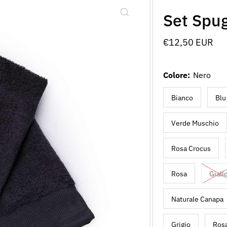
Set Spug
Prezzo
€12,50 EUR
normale
Colore:
Nero
Bianco
Blu
Verde Muschio
Rosa Crocus
Rosa
Giall
Naturale Canapa
Grigio
Rosa