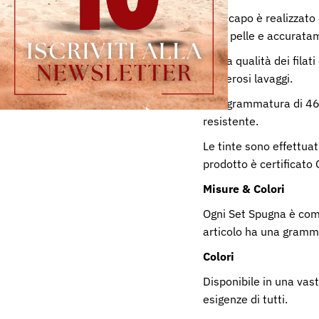
Ogni capo è realizzato 
sulla pelle e accuratam
Per la qualità dei fila
numerosi lavaggi.
Una grammatura di 460g
resistente.
Le tinte sono effettuat
prodotto è certificato
Misure & Colori
Ogni Set Spugna è com
articolo ha una gramm
Colori
Disponibile in una vast
esigenze di tutti.