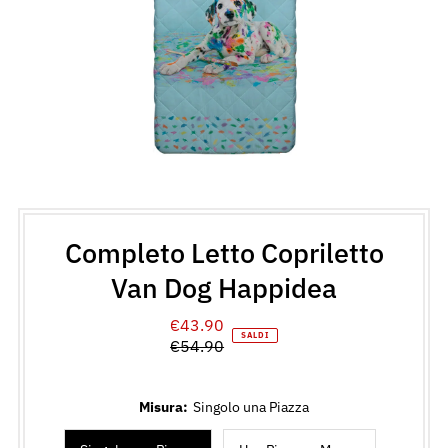
Completo Letto Copriletto
Van Dog Happidea
€43.90
Prezzo
SALDI
€54.90
di
Prezzo
vendita
normale
Misura:
Singolo una Piazza