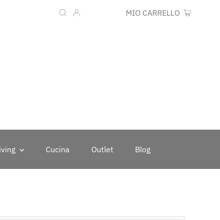
Lingua
Valuta
IT
EUR €
MIO CARRELLO
0
iving
Cucina
Outlet
Blog