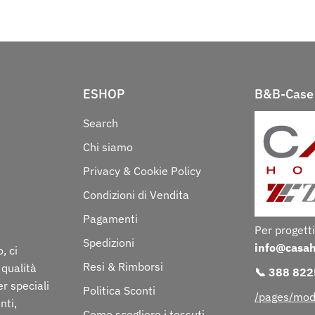
ESHOP
B&B-Case 
Search
Chi siamo
Privacy & Cookie Policy
Condizioni di Vendita
Pagamenti
Per progetti
Spedizioni
info@casa
, ci
Resi & Rimborsi
 qualità
📞 388 82
er speciali
Politica Sconti
/pages/mod
nti,
Come scegliere i tessuti