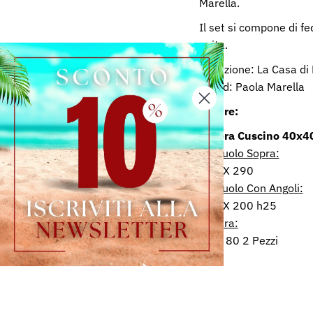
Marella.
Il set si compone di fe
unita.
Collezione: La Casa di
Brand: Paola Marella
Misure:
Fodera Cuscino 40x4
Lenzuolo Sopra:
250 X 290
Lenzuolo Con Angoli:
175 X 200 h25
Federa:
50 X 80 2 Pezzi