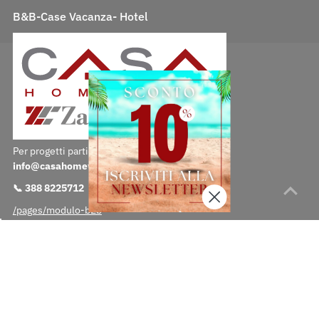
B&B-Case Vacanza- Hotel
Per progetti particolari contattaci direttamente:
info@casahomewear.com
📞 388 8225712
/pages/modulo-b2b
Lingua
Valuta
Italiano
EUR €