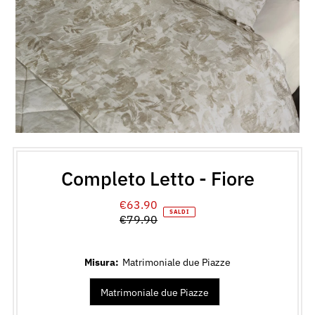
Completo Letto - Fiore
€63.90
Prezzo
SALDI
€79.90
di
Prezzo
vendita
normale
Misura:
Matrimoniale due Piazze
Matrimoniale due Piazze