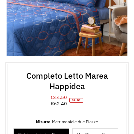
Completo Letto Marea
Happidea
€44.50
Prezzo
SALDI
€62.40
di
Prezzo
vendita
normale
Misura:
Matrimoniale due Piazze