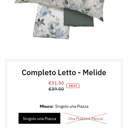
Completo Letto - Melide
€31.50
Prezzo
SALDI
€39.50
di
Prezzo
vendita
normale
Misura:
Singolo una Piazza
Singolo una Piazza
Una Piazza e Mezza