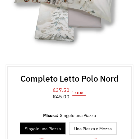
Completo Letto Polo Nord
€37.50
Prezzo
SALDI
€45.00
di
Prezzo
vendita
normale
Misura:
Singolo una Piazza
Singolo una Piazza
Una Piazza e Mezza