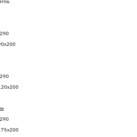
rna.
x290
 90x200
x290
 120x200
ze
x290
 175x200