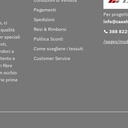
Condizioni di Vendita
Pagamenti
Per progetti
Spedizioni
info@casa
, ci
Resi & Rimborsi
 qualità
📞 388 82
er speciali
Politica Sconti
/pages/mod
nti,
Come scegliere i tessuti
ndoci a
ttento e
Customer Service
n fibre
on occhio
rie prime