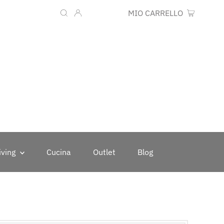
Lingua
Valuta
IT
EUR €
MIO CARRELLO
0
iving
Cucina
Outlet
Blog