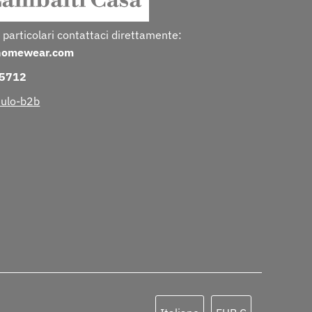
 particolari contattaci direttamente:
homewear.com
25712
ulo-b2b
Lingua
Valuta