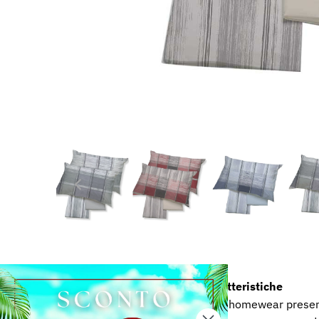
Caratteristiche
Casahomewear presen