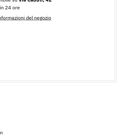
 in 24 ore
informazioni del negozio
on