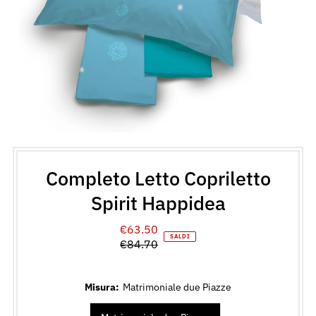
Completo Letto Copriletto
Spirit Happidea
€63.50
Prezzo
SALDI
€84.70
di
Prezzo
vendita
normale
Misura:
Matrimoniale due Piazze