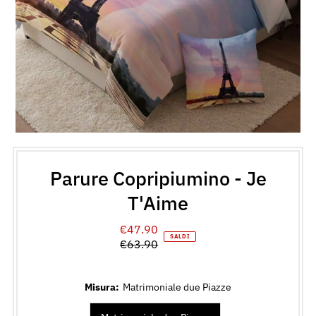
Parure Copripiumino - Je
T'Aime
€47.90
Prezzo
SALDI
€63.90
di
Prezzo
vendita
normale
Misura:
Matrimoniale due Piazze