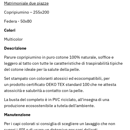
Matrimoniale due piazze
Copripiumino – 255x200
Federa - 50x80
Colori
Multicolor
Descrizione
Parure copripiumino in puro cotone 100% naturale, soffice e
leggero al tatto con tutte le caratteristiche di traspirabilità tipiche
del cotone ideale per la salute della pelle.
Set stampato con coloranti atossici ed ecocompatibili, per
un prodotto certificato OEKO TEX standard 100 che ne attesta
atossicità e salubrità a contatto con la pelle.
La busta del completo è in PVC riciclato, all'insegna di una
produzione ecosostenibile a tutela dell'ambiente.
Manutenzione
Per i capi colorati si consiglia di scegliere un lavaggio che non
superi i 40° e di usare un detersivo per capi delicati.