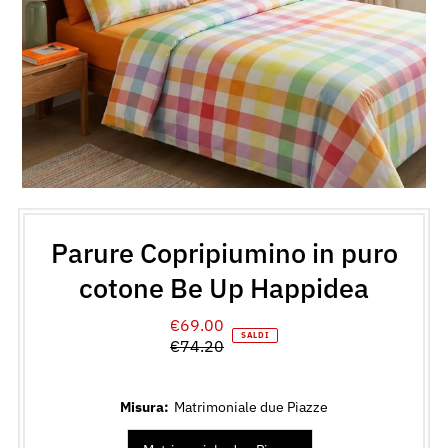
Parure Copripiumino in puro
cotone Be Up Happidea
€69.00
Prezzo
SALDI
€74.20
di
Prezzo
vendita
normale
Misura:
Matrimoniale due Piazze