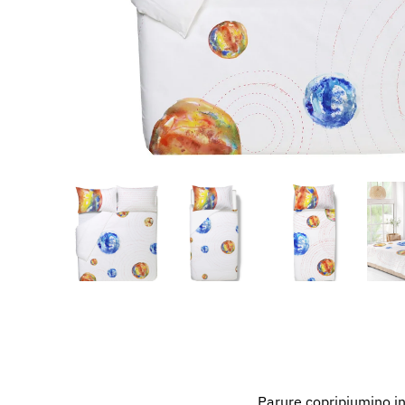
Parure copripiumino in 