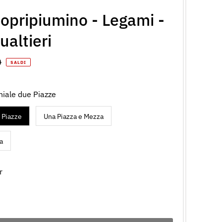
opripiumino - Legami -
ualtieri
o
0
SALDI
le
iale due Piazze
 Piazze
Una Piazza e Mezza
a
r