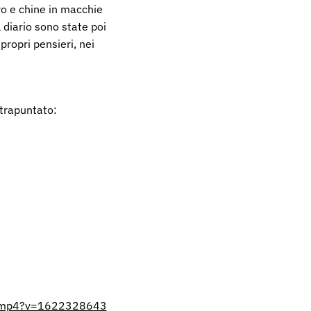
ro e chine in macchie
 diario sono state poi
propri pensieri, nei
 trapuntato:
05.mp4?v=1622328643