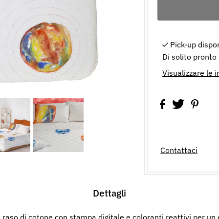
Pick-up dispo
Di solito pronto
Visualizzare le 
Contattaci
Dettagli
raso di cotone con stampa digitale e coloranti reattivi per un ef