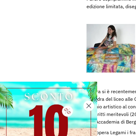
edizione limitata, dise
Chiara si è recentement
squadra del liceo alle 
premio artistico al con
gli scritti meritevoli
dell'Accademia di Be
Nell'opera Legami i fra