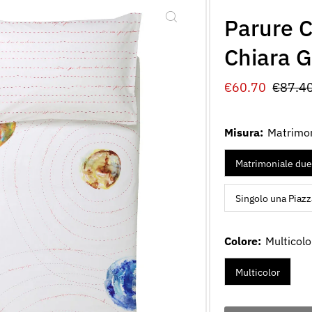
Parure C
Chiara G
Prezzo
€60.70
Prezz
€87.4
di
norma
vendita
Misura:
Matrimon
Matrimoniale due
Singolo una Piazz
Colore:
Multicolo
Multicolor