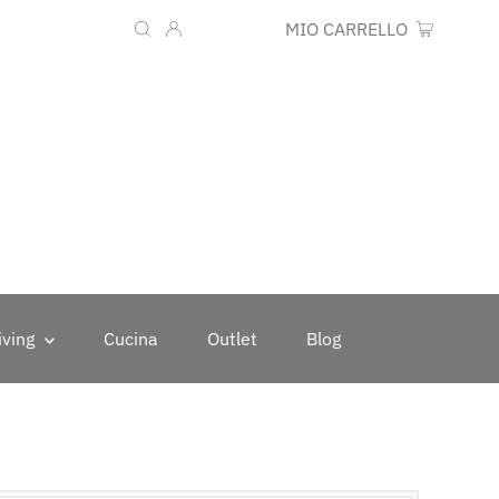
Lingua
Valuta
IT
EUR €
MIO CARRELLO
0
iving
Cucina
Outlet
Blog