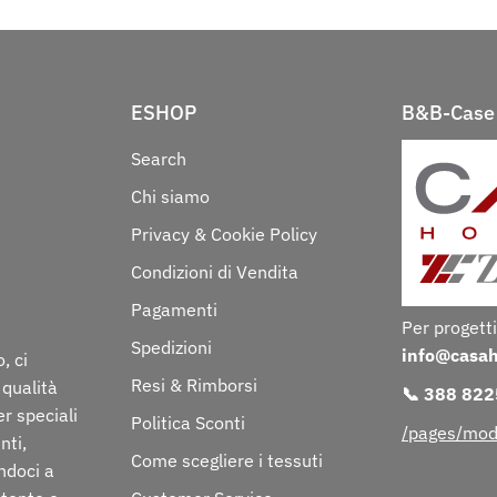
ESHOP
B&B-Case 
Search
Chi siamo
Privacy & Cookie Policy
Condizioni di Vendita
Pagamenti
Per progetti
Spedizioni
info@casa
, ci
Resi & Rimborsi
 qualità
📞 388 82
er speciali
Politica Sconti
/pages/mod
nti,
Come scegliere i tessuti
ndoci a