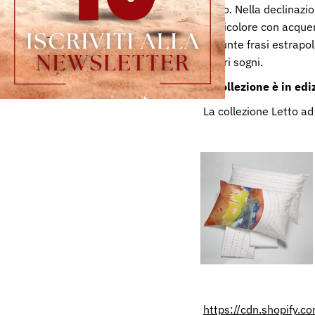
diario. Nella declinazi
multicolore con acquere
aggiunte frasi estrapol
propri sogni.
La collezione è in edi
La collezione Letto ad 
https://cdn.shopify