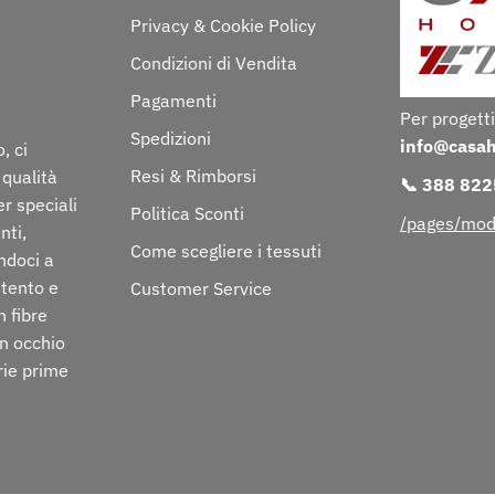
Privacy & Cookie Policy
Condizioni di Vendita
Pagamenti
Per progetti
Spedizioni
info@casa
, ci
Resi & Rimborsi
 qualità
📞 388 82
er speciali
Politica Sconti
/pages/mod
nti,
Come scegliere i tessuti
ndoci a
ttento e
Customer Service
n fibre
on occhio
rie prime