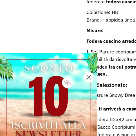
federa e
fodera cusci
Collezione: HD
Brand: Happidea line
Misure:
Fodera cuscino arred
Il Set Parure copripiu
vestibilità da risvoltar
Happidea
tra cui potr
MISURA.
Hai Selezionato:
Parure Snowy Dre
Cosa ti arriverà a casa
Federa 52x82 cm 
1 Sacco Copripium
1 fodera cuscino a