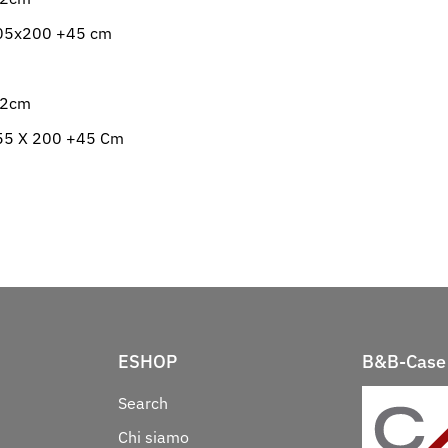
05x200 +45 cm
82cm
55 X 200 +45 Cm
ESHOP
B&B-Case 
Search
Chi siamo