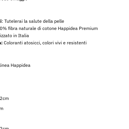
i
: Tutelerai la salute della pelle
00% fibra naturale di cotone Happidea Premium
izzato in Italia
a:
Coloranti atosicci, colori vivi e resistenti
 linea Happidea
82cm
cm
82cm