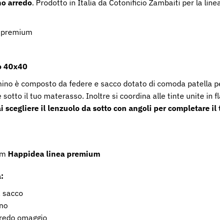
no arredo
. Prodotto in Italia da Cotonificio Zambaiti per la l
a premium
o 40x40
mino è composto da federe e sacco dotato di comoda patella p
e sotto il tuo materasso. Inoltre si coordina alle tinte unite in f
ai scegliere il lenzuolo da sotto con angoli per completare il
am
Happidea linea premium
:
a sacco
ino
rredo omaggio