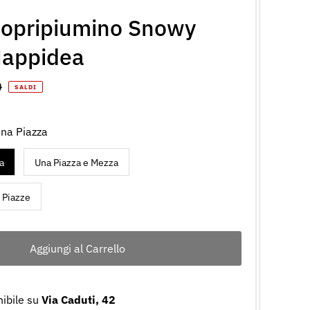
Copripiumino Snowy
appidea
o
0
SALDI
le
una Piazza
a
Una Piazza e Mezza
 Piazze
nibile su
Via Caduti, 42