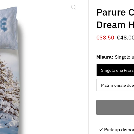
Parure 
Dream H
Prezzo
€38.50
Prezz
€48.0
di
norma
vendita
Misura:
Singolo 
Singolo una Piazz
Matrimoniale due
Pick-up dispo