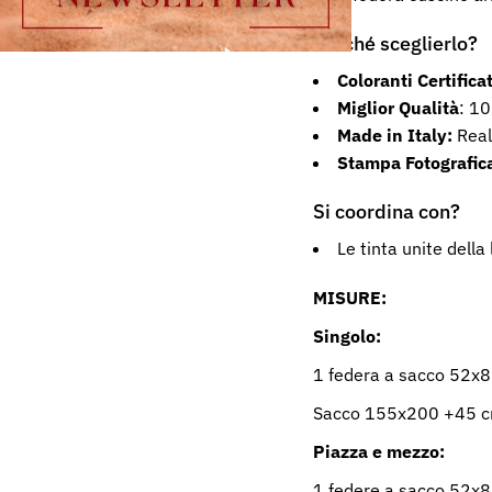
Perché sceglierlo?
Coloranti Certificat
Miglior Qualità
: 1
Made in Italy:
Real
Stampa Fotografic
Si coordina con?
Le tinta unite della
MISURE:
Singolo:
1 federa a sacco 52x
Sacco
155x200 +45 
Piazza e mezzo:
1 federe a sacco 52x