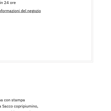
 in 24 ore
informazioni del negozio
na con stampa
da Sacco copripiumino,