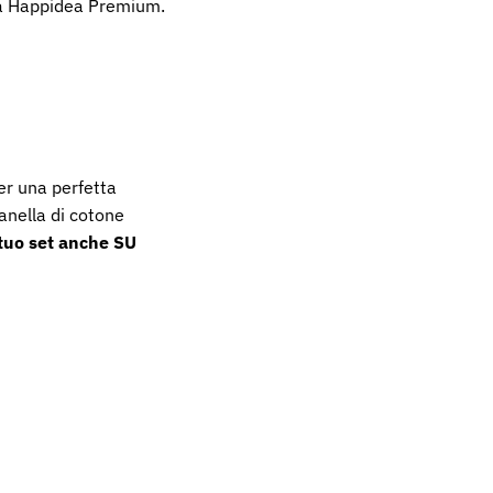
inea Happidea Premium.
er una perfetta
lanella di cotone
 tuo set anche SU