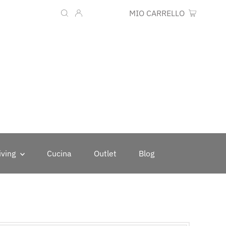
Lingua
Valuta
IT
EUR €
MIO CARRELLO
0
iving
Cucina
Outlet
Blog