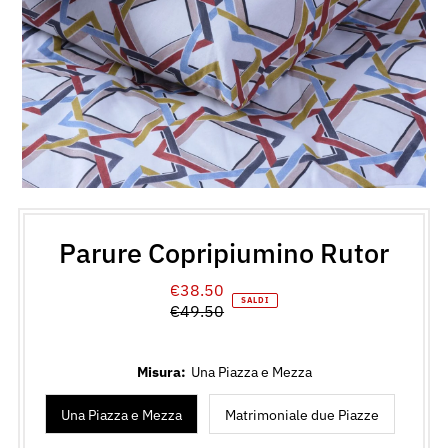
Parure Copripiumino Rutor
€38.50
Prezzo
SALDI
€49.50
di
Prezzo
vendita
normale
Misura:
Una Piazza e Mezza
Una Piazza e Mezza
Matrimoniale due Piazze