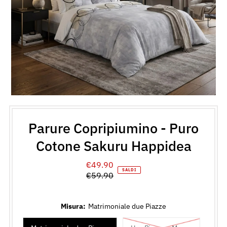
Parure Copripiumino - Puro
Cotone Sakuru Happidea
€49.90
Prezzo
SALDI
€59.90
di
Prezzo
vendita
normale
Misura:
Matrimoniale due Piazze