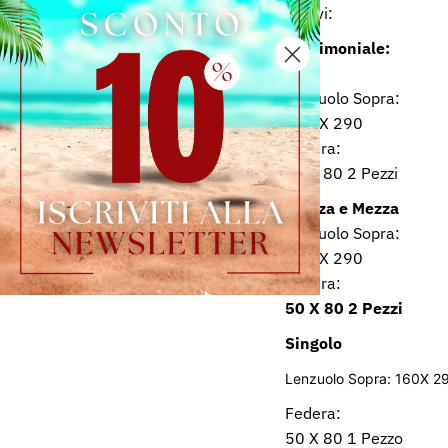
Ricevi:
Matrimoniale:
Lenzuolo Sopra:
260 X 290
Federa:
50 X 80 2 Pezzi
Piazza e Mezza
Lenzuolo Sopra:
200 X 290
Federa:
50 X 80 2 Pezzi
Singolo
Lenzuolo Sopra:
160X 2
Federa:
50 X 80 1 Pezzo