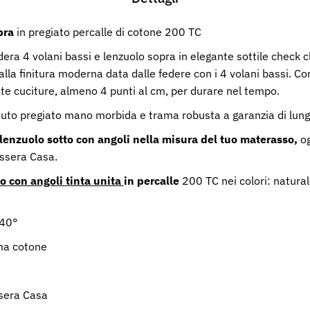
pra
in pregiato percalle di cotone 200 TC
dera 4 volani bassi e lenzuolo sopra in elegante sottile check c
alla finitura moderna data dalle federe con i 4 volani bassi. C
tte cuciture, almeno 4 punti al cm, per durare nel tempo.
suto pregiato mano morbida e trama robusta a garanzia di lung
l lenzuolo sotto con angoli nella misura del tuo materasso,
og
assera Casa.
o con angoli tinta unita
in percalle
200 TC nei colori: naturale
 40°
ma cotone
sera Casa