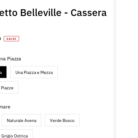
etto Belleville - Cassera
o
0
SALDI
le
una Piazza
a
Una Piazza e Mezza
 Piazze
emare
Naturale Avena
Verde Bosco
Grigio Ostrica