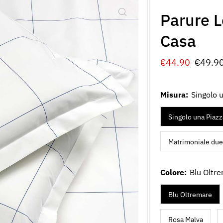
Parure L
Casa
Prezzo
€44.90
Prezz
€49.9
di
norma
vendita
Misura:
Singolo 
Singolo una Piazz
Matrimoniale due
Colore:
Blu Oltr
Blu Oltremare
Rosa Malva