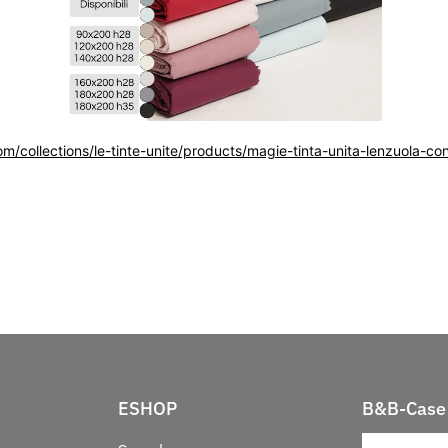
/collections/le-tinte-unite/products/magie-tinta-unita-lenzuola-co
ESHOP
B&B-Case 