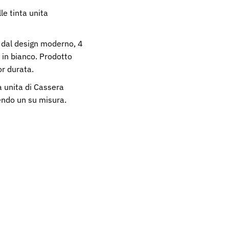
le tinta unita
e dal design moderno, 4
a in bianco. Prodotto
or durata.
a unita di Cassera
dendo un su misura.