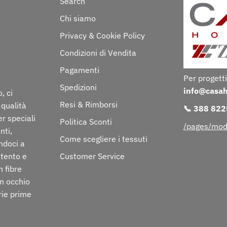
Search
Chi siamo
Privacy & Cookie Policy
Condizioni di Vendita
Pagamenti
Per progetti
Spedizioni
info@casa
, ci
Resi & Rimborsi
 qualità
📞 388 82
er speciali
Politica Sconti
/pages/mod
nti,
Come scegliere i tessuti
ndoci a
ttento e
Customer Service
n fibre
on occhio
rie prime