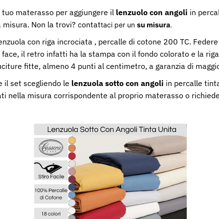
l tuo materasso per aggiungere il
lenzuolo con angoli
in percal
 misura. Non la trovi? contat
taci per un
su misura
.
nzuola con riga incrociata , percalle di cotone 200 TC. Feder
 face, il retro infatti ha la stampa con il fondo colorato e la rig
citure fitte, almeno 4 punti al centimetro, a garanzia di maggi
 il set scegliendo le
lenzuola sotto con angoli
in percalle tint
nati nella misura corrispondente al proprio materasso o richie