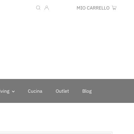
Lingua
Valuta
IT
EUR €
MIO CARRELLO
0
iving
Cucina
Outlet
Blog