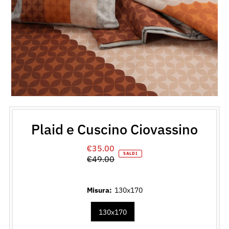
Plaid e Cuscino Ciovassino
€35.00
Prezzo
SALDI
€49.00
di
Prezzo
vendita
normale
Misura:
130x170
130x170