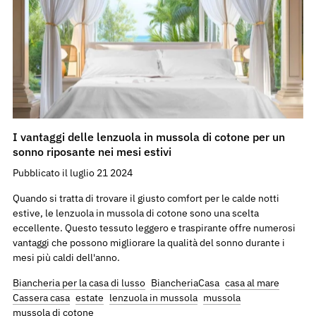
I vantaggi delle lenzuola in mussola di cotone per un
sonno riposante nei mesi estivi
Pubblicato il luglio 21 2024
Quando si tratta di trovare il giusto comfort per le calde notti
estive, le lenzuola in mussola di cotone sono una scelta
eccellente. Questo tessuto leggero e traspirante offre numerosi
vantaggi che possono migliorare la qualità del sonno durante i
mesi più caldi dell'anno.
Biancheria per la casa di lusso
BiancheriaCasa
casa al mare
Cassera casa
estate
lenzuola in mussola
mussola
mussola di cotone