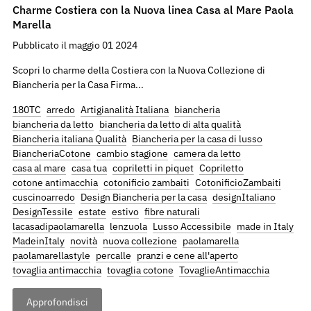
Charme Costiera con la Nuova linea Casa al Mare Paola
Marella
Pubblicato il maggio 01 2024
Scopri lo charme della Costiera con la Nuova Collezione di
Biancheria per la Casa Firma...
180TC
arredo
Artigianalità Italiana
biancheria
biancheria da letto
biancheria da letto di alta qualità
Biancheria italiana Qualità
Biancheria per la casa di lusso
BiancheriaCotone
cambio stagione
camera da letto
casa al mare
casa tua
copriletti in piquet
Copriletto
cotone antimacchia
cotonificio zambaiti
CotonificioZambaiti
cuscinoarredo
Design Biancheria per la casa
designItaliano
DesignTessile
estate
estivo
fibre naturali
lacasadipaolamarella
lenzuola
Lusso Accessibile
made in Italy
MadeinItaly
novità
nuova collezione
paolamarella
paolamarellastyle
percalle
pranzi e cene all'aperto
tovaglia antimacchia
tovaglia cotone
TovaglieAntimacchia
Approfondisci