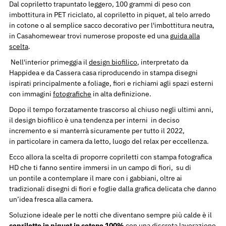
Dal copriletto trapuntato leggero, 100 grammi di peso con
imbottitura in PET riciclato, al copriletto in piquet, al telo arredo
in cotone o al semplice sacco decorativo per l'imbottitura neutra,
in Casahomewear trovi numerose proposte ed una
guida alla
scelta
.
Nell'interior primeggia il
design biofilico
, interpretato da
Happidea e da Cassera casa riproducendo in stampa disegni
ispirati
principalmente a foliage, fiori e richiami agli spazi esterni
con immagini
fotografiche
in alta definizione.
Dopo il tempo forzatamente trascorso al chiuso negli ultimi anni,
il design biofilico è una tendenza per interni in deciso
incremento e si manterrà sicuramente per tutto il 2022,
in particolare in camera da letto, luogo del relax per eccellenza.
Ecco allora la scelta di proporre copriletti con stampa fotografica
HD che ti fanno sentire immersi in un campo di fiori, su di
un pontile a contemplare il mare con i gabbiani, oltre ai
tradizionali disegni di fiori e foglie dalla grafica delicata che danno
un’idea fresca alla camera.
Soluzione ideale per le notti che diventano sempre più calde è il
copriletto in piquet in cotone 100%
con una discreta lavorazione