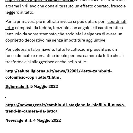
a trame in rilievo che dona al tessuto un effetto operato, fresco e
leggero al tatto.
Per la primavera più inoltrata invece si può optare per i
coordinati
letto
composti da federa, lenzuolo con angolo e il caratteristico
lenzuolo da sopra stampato che soddisfa l'esigenza di avere un
copriletto decorativo ma senza imbottiture aggiuntive.
Per celebrare la primavera, tutte le collezioni presentano un
tocco delicato e romantico ideale per una camera da letto che si
trasforma e si alleggerisce anche nello stile.
http://salute.ilgiornale.it/news/32901/-letto-zambaiti-
cotonificio-copriletto/1.html
Ilgiornale.it
, 5 Maggio 2022
https://newsagent.it/cambio-di-stagione-la-biofilia-il-nuovo-
trend-in-camera-da-letto/
Newsagent.it
, 4 Maggio 2022