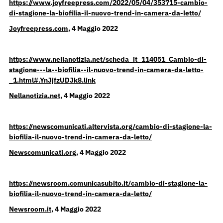
https://www.joyfreepress.com/2022/05/04/353715-cambio-
di-stagione-la-biofilia-il-nuovo-trend-in-camera-da-letto/
Joyfreepress.com
, 4 Maggio 2022
https://www.nellanotizia.net/scheda_it_114051_Cambio-di-
stagione---la--biofilia--il-nuovo-trend-in-camera-da-letto-
_1.html#.YnJjfzUDJk8.link
Nellanotizia.net
, 4 Maggio 2022
https://newscomunicati.altervista.org/cambio-di-stagione-la-
biofilia-il-nuovo-trend-in-camera-da-letto/
Newscomunicati.org
, 4 Maggio 2022
https://newsroom.comunicasubito.it/cambio-di-stagione-la-
biofilia-il-nuovo-trend-in-camera-da-letto/
Newsroom.it
, 4 Maggio 2022