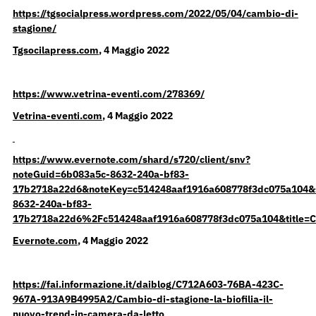
https://tgsocialpress.wordpress.com/2022/05/04/cambio-di-
stagione/
Tgsocilapress.com
, 4 Maggio 2022
https://www.vetrina-eventi.com/278369/
Vetrina-eventi.com
, 4 Maggio 2022
https://www.evernote.com/shard/s720/client/snv?
noteGuid=6b083a5c-8632-240a-bf83-
17b2718a22d6&noteKey=c514248aaf1916a608778f3dc075a10
8632-240a-bf83-
17b2718a22d6%2Fc514248aaf1916a608778f3dc075a104&tit
Evernote.com
, 4 Maggio 2022
https://fai.informazione.it/daiblog/C712A603-76BA-423C-
967A-913A9B4995A2/Cambio-di-stagione-la-biofilia-il-
nuovo-trend-in-camera-da-letto