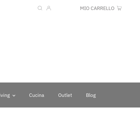
Lingua
Valuta
IT
EUR €
MIO CARRELLO
0
iving
Cucina
Outlet
Blog