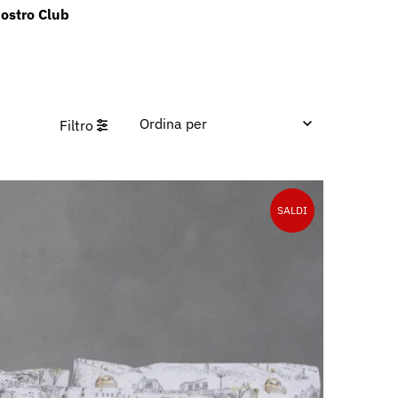
nostro Club
Filtro
In primo piano
Più rilevanti
Best seller
SALDI
In ordine alfabetico,
A-Z
In ordine alfabetico,
Z-A
Prezzo crescente
Prezzo decrescente
Data, da meno a più
recente