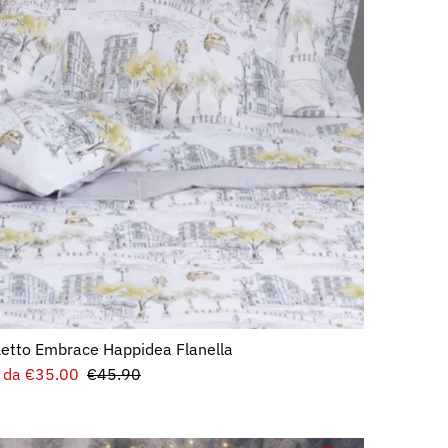
Data, da più a meno
recente
etto Embrace Happidea Flanella
Prezzo
da €35.00
Prezzo
€45.90
di
normale
vendita