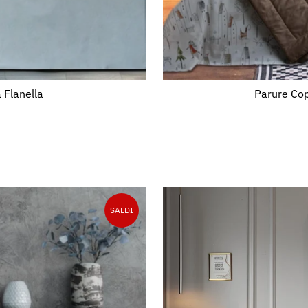
 Flanella
Parure Cop
SALDI