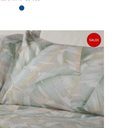
di
normale
vendita
SALDI