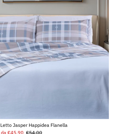
Letto Jasper Happidea Flanella
Prezzo
da €45.90
Prezzo
€54.00