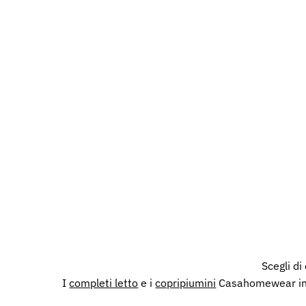
Scegli di
I
completi letto
e i
copripiumini
Casahomewear in mo